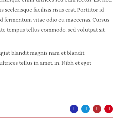
ntesque enim ultrices sed cum lectus. Est nec,
celerisque facilisis risus erat. Porttitor id
m sed fermentum vitae odio eu maecenas. Cursus
te tempus tellus commodo, sed volutpat sit.
ugiat blandit magnis nam et blandit.
trices tellus in amet, in. Nibh et eget