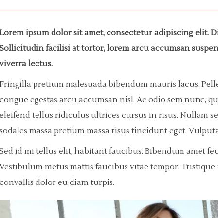
Lorem ipsum dolor sit amet, consectetur adipiscing elit. 
Sollicitudin facilisi at tortor, lorem arcu accumsan susp
viverra lectus.
Fringilla pretium malesuada bibendum mauris lacus. Pelle
congue egestas arcu accumsan nisl. Ac odio sem nunc, quis s
eleifend tellus ridiculus ultrices cursus in risus. Nulla
sodales massa pretium massa risus tincidunt eget. Vulputa
Sed id mi tellus elit, habitant faucibus. Bibendum amet fe
Vestibulum metus mattis faucibus vitae tempor. Tristique ul
convallis dolor eu diam turpis.