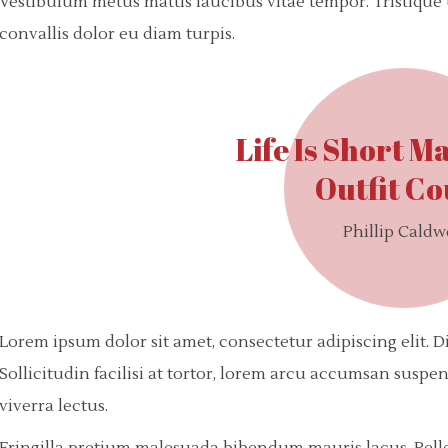
Vestibulum metus mattis faucibus vitae tempor. Tristique ul
convallis dolor eu diam turpis.
Life Is Short M
Outfit C
Phillip Caldw
Lorem ipsum dolor sit amet, consectetur adipiscing elit. 
Sollicitudin facilisi at tortor, lorem arcu accumsan susp
viverra lectus.