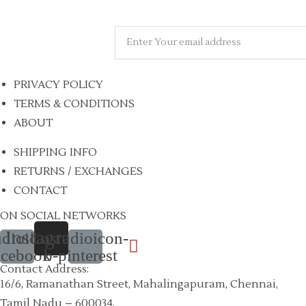
PRIVACY POLICY
TERMS & CONDITIONS
ABOUT
SHIPPING INFO
RETURNS / EXCHANGES
CONTACT
ON SOCIAL NETWORKS
Instagram
udioicon-
Lastudioicon-
acebook
b-pinterest
Contact Address:
16/6, Ramanathan Street, Mahalingapuram, Chennai,
Tamil Nadu – 600034.