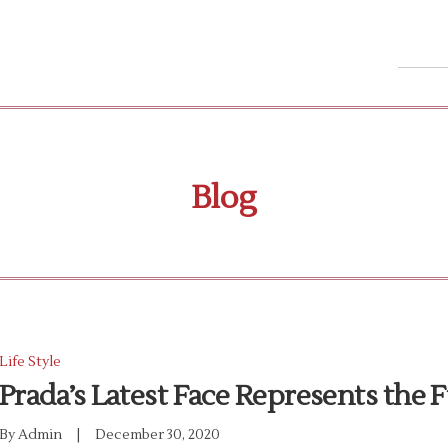
Blog
Posted
Life Style
In
Prada’s Latest Face Represents the 
By
Admin
December 30, 2020