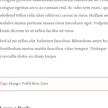
Fringilla pretium malesuada bibendum mauris lacus. Pelle
congue egestas arcu accumsan nisl. Ac odio sem nunc, quis s
eleifend tellus ridiculus ultrices cursus in risus. Nulla
sodales massa pretium massa risus tincidunt eget. Vulputa
Enim dictum in ut tellus facilisi sit risus.
Sed id mi tellus elit, habitant faucibus. Bibendum amet fe
Vestibulum metus mattis faucibus vitae tempor. Tristique ul
convallis dolor eu diam turpis.
Tags:
Mango
,
Pull & Bear
,
Zara