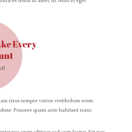
trices tellus in amet, in. Nibh et eget
ake Every
ount
ell
Diam risus semper varius vestibulum enim.
endisse. Posuere quam ante habitant nunc